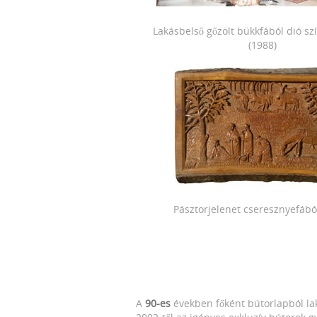
Lakásbelső gőzölt bükkfából dió sz
(1988)
Pásztorjelenet cseresznyefábó
A
90-es
években főként bútorlapból lak