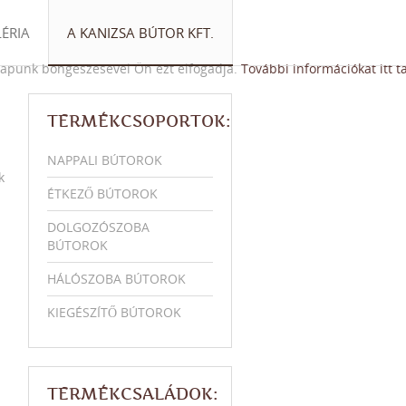
ÉRIA
A KANIZSA BÚTOR KFT.
lapunk böngészésével Ön ezt elfogadja.
További információkat itt ta
TERMÉKCSOPORTOK:
NAPPALI BÚTOROK
k
ÉTKEZŐ BÚTOROK
DOLGOZÓSZOBA
BÚTOROK
HÁLÓSZOBA BÚTOROK
KIEGÉSZÍTŐ BÚTOROK
TERMÉKCSALÁDOK: