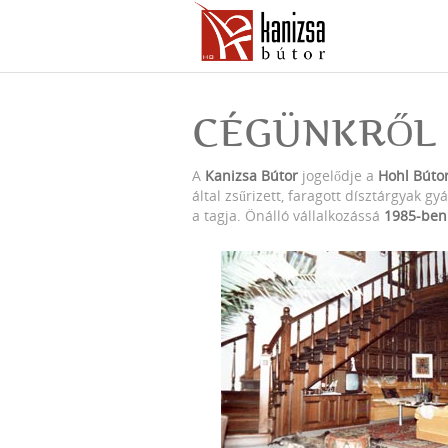
CÉGÜNKRŐL
A
Kanizsa Bútor
jogelődje a
Hohl Búto
által zsűrizett, faragott dísztárgyak
a tagja. Önálló vállalkozássá
1985-ben