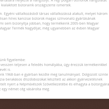
yártására helyezte a hangsúlyt. A régi polgári otthonok hangulatát
kialakított bútoraink országszerte ismertek.
. Egyéni vállalkozásból társas vállalkozássá alakult, melyet három
álisan híres kanizsai bútorok magas színvonalú gyártásának
t mi sem bizonyítja jobban, hogy termékeink 2005-ben Magyar
 Magyar Termék Nagydíjat, még ugyanebben az évben Magyar
tünk figyelembe:
 vesszen teljesen a feledés homályába, úgy érezzük termékeinkkel
evét is.
tónk 1968-ban e gyárban kezdte meg tanulmányait. Dolgozott szinte
rzia berakásos díszdobozokat készített az akkori gyárvezetésnek
ételt nyert a Népművészek Szövetkezetébe és elhagyta a bútorgyára
t egy német cég vásárolta meg.