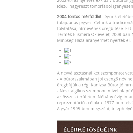
2002-től az igényes exkluzív bútorok g
idéző, nagyrészt tömörfából igényesen 
2004 fontos mérföldkő
cégünk életében
tulajdonos jegyez. Célunk a tradicion
folytatása, hírnevének öregbítése. Ez
Termék Elismerő Oklevelet, 2008-ban
Minőség Háza aranyérmét nyerték el.
A névválasztásnál két szempontot vet
- A bútorszakmában jól csengő név ne
öregbítjük a régi Kanizsa Bútor jó hírn
- Nosztalgikus szempont, mivel alapí
az összes területen. Néhány évig inta
reprezentációs célokra. 1977-ben felv
A gyár 1995-ben megszűnt, telephelyé
ELÉRHETŐSÉGEINK