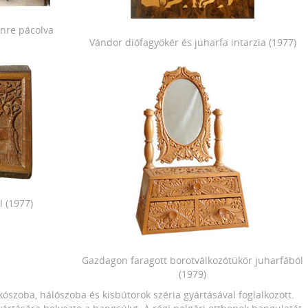
ínre pácolva
Vándor diófagyökér és juharfa intarzia (1977)
l (1977)
Gazdagon faragott borotválkozótükör juharfából
(1979)
ószoba, hálószoba és kisbútorok széria gyártásával foglalkozott.