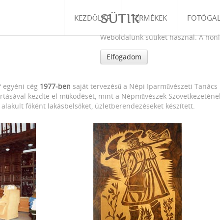
SÜTIK
KEZDŐLAP
TERMÉKEK
FOTÓGAL
Weboldalunk sütiket használ. A hon
Elfogadom
r
egyéni cég
1977-ben
saját tervezésű a Népi Iparművészeti Tanács
 gyártásával kezdte el működését, mint a Népművészek Szövetkezeténe
alakult főként lakásbelsőket, üzletberendezéseket készített.